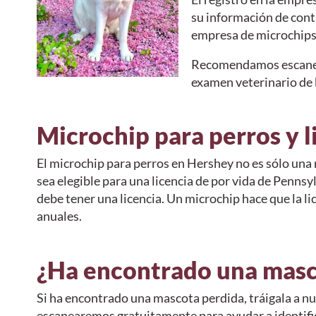
su información de conta
empresa de microchips
Recomendamos escanear
examen veterinario de b
Microchip para perros y li
El microchip para perros en Hershey no es sólo una
sea elegible para una licencia de por vida de Penns
debe tener una licencia. Un microchip hace que la li
anuales.
¿Ha encontrado una masc
Si ha encontrado una mascota perdida, tráigala a nue
escanearemos gratuitamente para ayudar a identifica