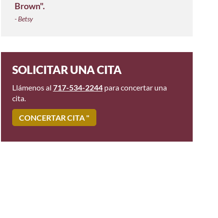
Brown".
- Betsy
SOLICITAR UNA CITA
Llámenos al
717-534-2244
para concertar una
cita.
CONCERTAR CITA "